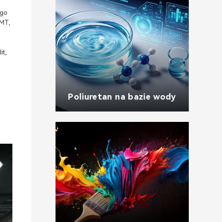
ego
SMT,
it,
Poliuretan na bazie wody