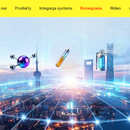
Rozwiązania
 nas
Produkty
Integracja systemu
Rozwiązania
Wideo
 nas
Produkty
Integracja systemu
Wideo