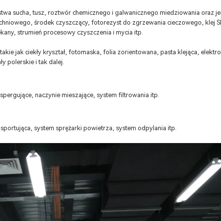
stwa sucha, tusz, roztwór chemicznego i galwanicznego miedziowania oraz j
hniowego, środek czyszczący, fotorezyst do zgrzewania cieczowego, klej 
kany, strumień procesowy czyszczenia i mycia itp.
kie jak ciekły kryształ, fotomaska, folia zorientowana, pasta klejąca, elektrol
ły polerskie i tak dalej.
pergujące, naczynie mieszające, system filtrowania itp.
ortująca, system sprężarki powietrza, system odpylania itp.