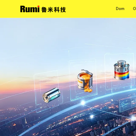
Dom
O
Dom
O