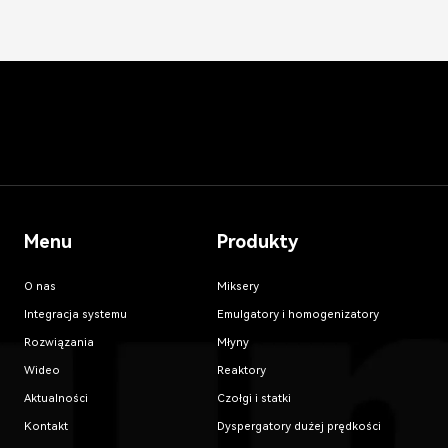
Menu
Produkty
O nas
Miksery
Integracja systemu
Emulgatory i homogenizatory
Rozwiązania
Młyny
Wideo
Reaktory
Aktualności
Czołgi i statki
Kontakt
Dyspergatory dużej prędkości